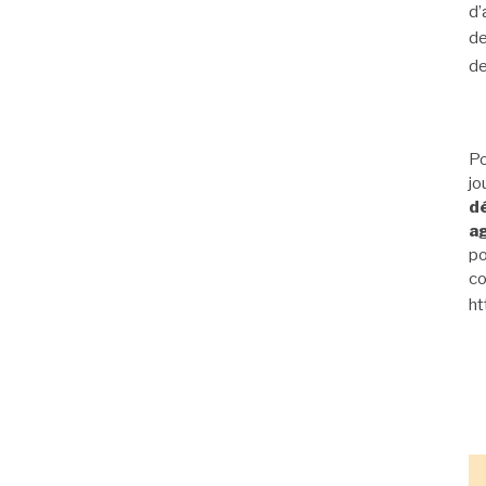
d’
de
de
Po
jo
dé
ag
po
co
ht