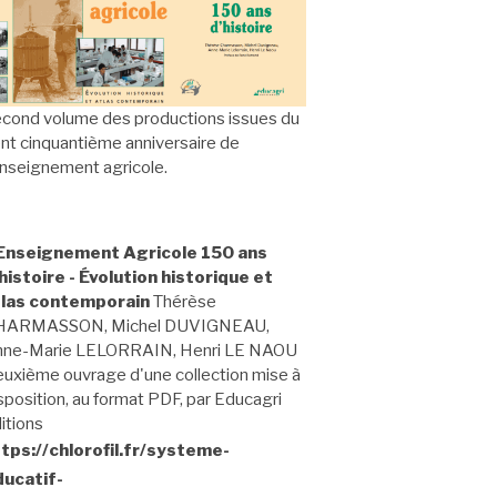
cond volume des productions issues du
nt cinquantième anniversaire de
enseignement agricole.
'Enseignement Agricole 150 ans
histoire - Évolution historique et
tlas contemporain
Thérèse
HARMASSON, Michel DUVIGNEAU,
nne-Marie LELORRAIN, Henri LE NAOU
uxième ouvrage d'une collection mise à
sposition, au format PDF, par Educagri
itions
tps://chlorofil.fr/systeme-
ducatif-