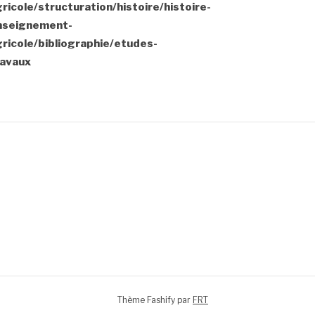
ricole/structuration/histoire/histoire-
nseignement-
ricole/bibliographie/etudes-
ravaux
Thème Fashify par
FRT