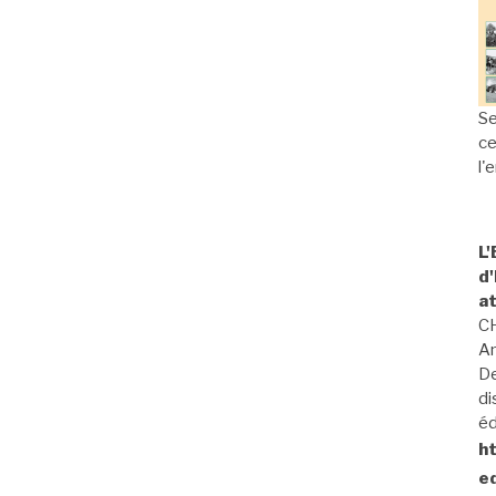
Se
ce
l'
L
d'
a
C
A
De
di
éd
ht
e