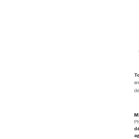
To
an
d
M
Ph
dé
ag